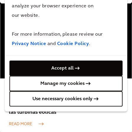
analyze your browser experience on
our website.
For more information, please review our
Privacy Notice
and
Cookie Policy
.
Accept all
Manage my cookies
La aplicación de previsión de ruido
proporciona información sobre el ruido, el
Use necessary cookies only
parpadeo de las sombras y las experiencias de
las turbinas eólicas
READ MORE