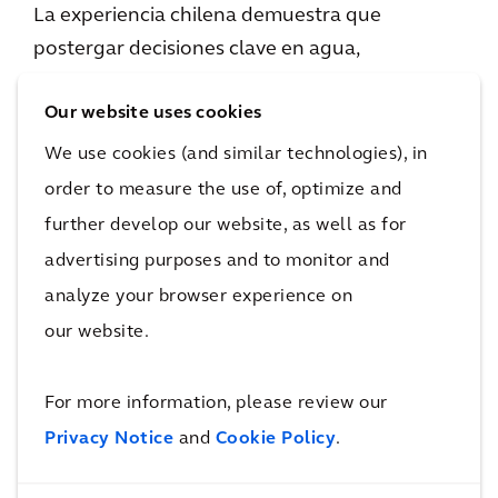
La experiencia chilena demuestra que
postergar decisiones clave en agua,
infraestructura o permisos no solo incrementa
Our website uses cookies
los costos, sino que debilita la resiliencia de los
proyectos frente a cambios regulatorios o
We use cookies (and similar technologies), in
climáticos.
order to measure the use of, optimize and
further develop our website, as well as for
En el caso de Argentina, destaca que el país se
advertising purposes and to monitor and
encuentra en una etapa distinta, marcada por
analyze your browser experience on
la rápida expansión de su minería,
our website.
especialmente en litio y cobre. Este
crecimiento abre una oportunidad estratégica
For more information, please review our
para diversificar su matriz productiva, pero
Privacy Notice
and
Cookie Policy
.
también plantea decisiones que serán
determinantes para su viabilidad de largo