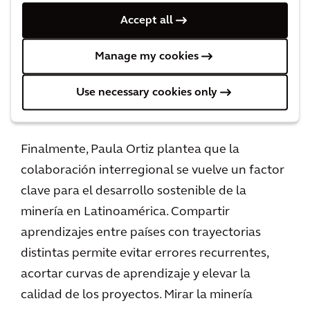
plazo. Acelerar inversiones requiere incorporar
Accept all
desde el inicio una mirada multidisciplinaria
que integre agua, infraestructura, estándares
Manage my cookies
socioambientales y gobernanza, en línea con
las altas expectativas que genera el desarrollo
Use necessary cookies only
minero.
Finalmente, Paula Ortiz plantea que la
colaboración interregional se vuelve un factor
clave para el desarrollo sostenible de la
minería en Latinoamérica. Compartir
aprendizajes entre países con trayectorias
distintas permite evitar errores recurrentes,
acortar curvas de aprendizaje y elevar la
calidad de los proyectos. Mirar la minería