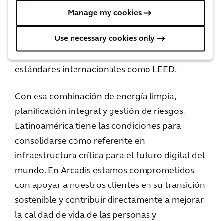
renovables son pilares indispensables
”, sostiene
Manage my cookies
Rando. América Latina tiene el potencial para
Use necessary cookies only
adoptar prácticas de innovación en
enfriamiento y construcción alineadas con
estándares internacionales como LEED.
Con esa combinación de energía limpia,
planificación integral y gestión de riesgos,
Latinoamérica tiene las condiciones para
consolidarse como referente en
infraestructura crítica para el futuro digital del
mundo. En Arcadis estamos comprometidos
con apoyar a nuestros clientes en su transición
sostenible y contribuir directamente a mejorar
la calidad de vida de las personas y