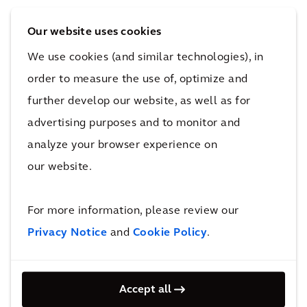
En sostenibilidad, las tendencias globales
Our website uses cookies
apuntan a data centers más eficientes. “
En
Arcadis promovemos soluciones como
We use cookies (and similar technologies), in
refrigeración de bajo consumo hídrico y uso de
order to measure the use of, optimize and
energía renovable
”, comenta. Un ejemplo es el
further develop our website, as well as for
proyecto SINES DC en Portugal, que opera con
advertising purposes and to monitor and
energía 100% limpia y agua de mar para
analyze your browser experience on
enfriamiento. Estas tecnologías reducen la
our website.
huella ecológica y aumentan la resiliencia ante
fenómenos climáticos extremos.
For more information, please review our
Privacy Notice
and
Cookie Policy
.
Para consolidar el liderazgo regional se
requieren metas medibles. “
Planificar desde el
inicio para minimizar el impacto ambiental es
Accept all
fundamental. La eficiencia energética y las