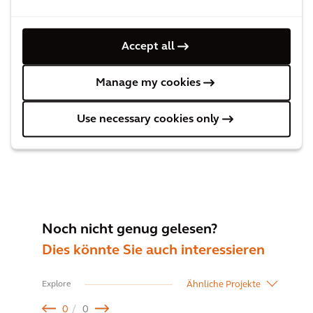
Andrea Prasse,
Sector Leader Manufacturing &
Solution Leader Net Zero Facilities and Sustainable
Communities
Accept all
Manage my cookies
Kontakt Andrea
Use necessary cookies only
Noch nicht genug gelesen?
Dies könnte Sie auch interessieren
Ähnliche Projekte
Explore
0
0