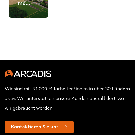
moderne
Labor-
Situation:
EPCM
für
Bayer
in
Monheim
Wir sind mit 34.000 Mitarbeiter*innen in über 30 Ländern
aktiv. Wir unterstützen unsere Kunden überall dort, wo
wir gebraucht werden.
Kontaktieren Sie uns