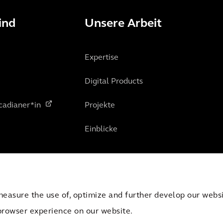
ind
Unsere Arbeit
Expertise
Digital Products
cadianer*in
Projekte
Einblicke
measure the use of, optimize and further develop our websit
browser experience on our website.