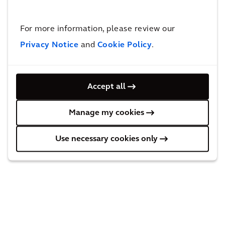
For more information, please review our
Global EV Catalyst Index (2.
Privacy Notice
and
Cookie Policy
.
Ausgabe)
Enthält aktualisierte Daten und 3 neue Länder
Accept all
Manage my cookies
BERICHT HERUNTERLADEN
Use necessary cookies only