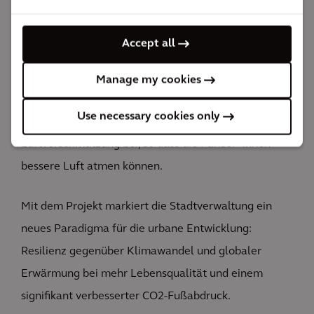
wird das Erscheinungsbild der Stadt verändern und
den Einwohner*innen und Besucher*innen neue
Accept all
Grünflächen bieten, die zum Entspannen, Vergnügen
und Abkühlen einladen. Bäume sind nicht nur gut für
Manage my cookies
die psychische Gesundheit und das Wohlbefinden,
Use necessary cookies only
sondern tragen auch zur Verringerung der
Luftverschmutzung bei, so dass die Pariser*innen
bessere Luft atmen können.
Mit dem Projekt markiert die Stadtverwaltung ein
neues Paradigma für die urbane Entwicklung:
Resilienz gegenüber Klimawandel und globaler
Erwärmung bei mehr Lebensqualität und einem
signifikant verbesserter CO2-Fußabdruck.