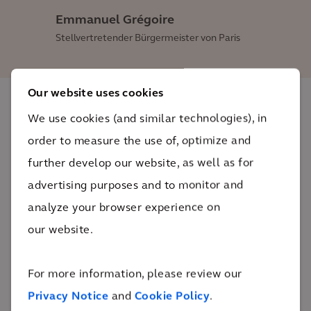
Emmanuel Grégoire
Stellvertretender Bürgermeister von Paris
Our website uses cookies
We use cookies (and similar technologies), in
Das Ergebnis
order to measure the use of, optimize and
further develop our website, as well as for
Sobald die neuen Stadtwälder angelegt sind, werden
advertising purposes and to monitor and
die Einwohner und Besucher von Paris sauberere Luft
analyze your browser experience on
atmen können und neue Grünflächen haben, in denen
our website.
sie sich entspannen und abkühlen können.
5
For more information, please review our
neue Stadtwälder in Paris
Privacy Notice
and
Cookie Policy
.
Die Anpflanzung von städtischen Wäldern in Paris