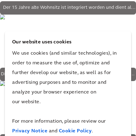
Der 15 Jahre alte Wohnsitz ist integriert worden und dient als
Büro
Our website uses cookies
We use cookies (and similar technologies), in
order to measure the use of, optimize and
further develop our website, as well as for
Die Grundfläche beträgt jetzt 1.250 m² statt der ursprünglichen
1.000 m²
advertising purposes and to monitor and
analyze your browser experience on
our website.
For more information, please review our
Privacy Notice
and
Cookie Policy
.