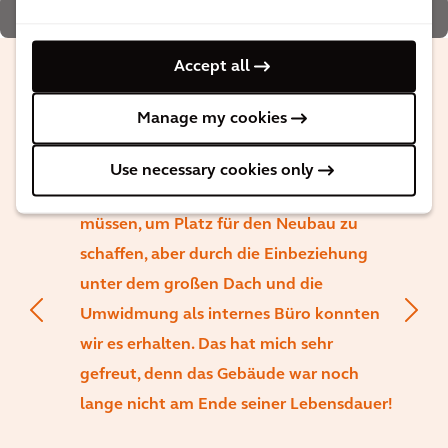
Sie verfügt über eine eigene Klimaanlage
Accept all
Im Rahmen dieses Projekts konnten wir
Manage my cookies
auch ein nur fünfzehn Jahre altes
Servicegebäude erhalten. Dieses ältere
Use necessary cookies only
Gebäude hätte abgerissen werden
müssen, um Platz für den Neubau zu
schaffen, aber durch die Einbeziehung
unter dem großen Dach und die
Umwidmung als internes Büro konnten
wir es erhalten. Das hat mich sehr
gefreut, denn das Gebäude war noch
lange nicht am Ende seiner Lebensdauer!