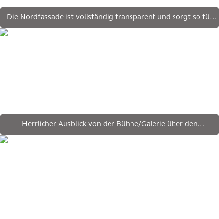
Die Nordfassade ist vollständig transparent und sorgt so für
einen nahtlosen Übergang zwischen Umgebung und Gebäude
Herrlicher Ausblick von der Bühne/Galerie über den
Vortragsräumen