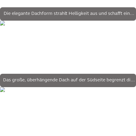
Die elegante Dachform strahlt Helligkeit aus und schafft eine
angenehme Atmosphäre
Das große, überhängende Dach auf der Südseite begrenzt die
Sonneneinstrahlung