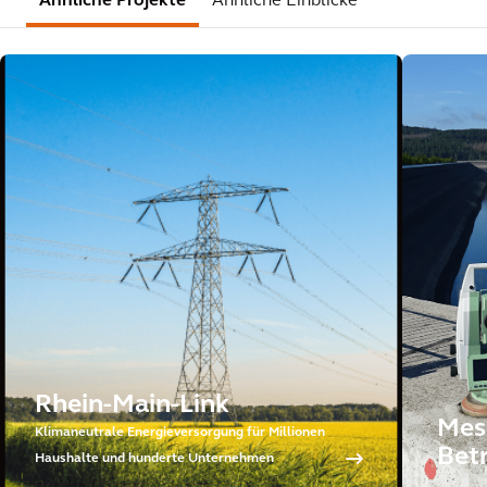
Ähnliche Projekte
Ähnliche Einblicke
Rhein-Main-Link
Mes
Klimaneutrale Energieversorgung für Millionen
Betr
Haushalte und hunderte Unternehmen