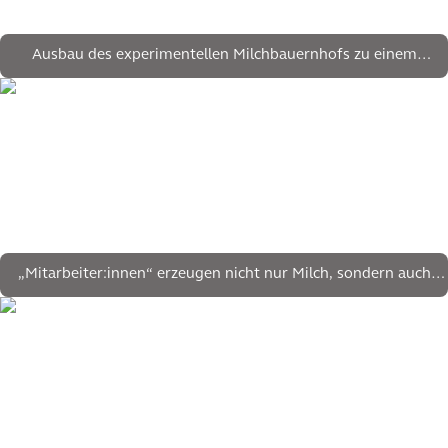
Ausbau des experimentellen Milchbauernhofs zu einem
(inter)nationalen Wissenszentrum für Bildung, Wirtschaft,
praktische Forschung und Wissensplattformen
„Mitarbeiter:innen“ erzeugen nicht nur Milch, sondern auch
Wissen und Energie