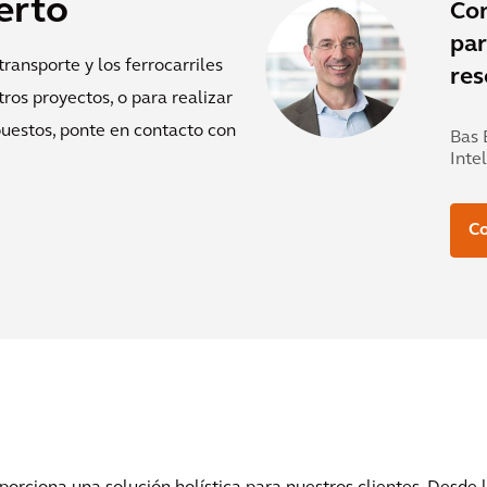
erto
Co
par
ransporte y los ferrocarriles
res
tros proyectos, o para realizar
puestos, ponte en contacto con
Bas 
Inte
Co