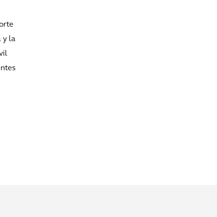
orte
 y la
vil
entes