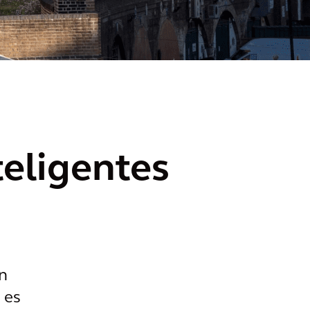
teligentes
n
 es