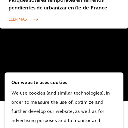
Parques solares temporales en terrenos
pendientes de urbanizar en île-de-France
LEER MÁS
Our website uses cookies
We use cookies (and similar technologies), in
order to measure the use of, optimize and
Línea de alta tensión y corriente continua
further develop our website, as well as for
advertising purposes and to monitor and
LEER MÁS