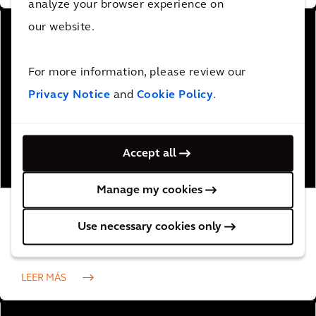
analyze your browser experience on
our website.
For more information, please review our
Privacy Notice
and
Cookie Policy
.
Accept all
Manage my cookies
La aplicación interactiva que proporciona
Use necessary cookies only
información sobre el ruido y sombras de las
turbinas eólicas
LEER MÁS