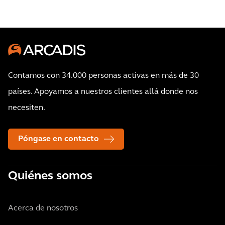
conectividad
2030
para
viajar
por
todo
el
Contamos con 34.000 personas activas en más de 30
condado
países. Apoyamos a nuestros clientes allá donde nos
necesiten.
Póngase en contacto
Quiénes somos
Acerca de nosotros