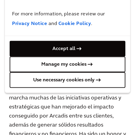
crecimiento rentable. Confiamos en una
transición fluida del liderazgo, asegurando al
For more information, please review our
mismo tiempo la integración con éxito de
Privacy Notice
and
Cookie Policy
.
nuestras recientes adquisiciones”.
Peter Oosterveer, Director Ejecutivo de
Accept all
Arcadis, ha comentado:
“Felicito a Alan por su
nombramiento y estoy deseando trabajar con
Manage my cookies
él en la transición. Alan y yo hemos colaborado
estrechamente durante los últimos cinco años
Use necessary cookies only
y él ha sido fundamental a la hora de poner en
marcha muchas de las iniciativas operativas y
estratégicas que han mejorado el impacto
conseguido por Arcadis entre sus clientes,
además de generar sólidos resultados
financieros y no financieros. Ha sido un honor y