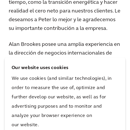
tiempo, como la transición energética y hacer
realidad el cero neto para nuestros clientes. Le
deseamos a Peter lo mejor y le agradecemos
su importante contribución a la empresa.
Alan Brookes posee una amplia experiencia en
la dirección de negocios internacionales de
diseño y consultoría y ha logrado transformar
Our website uses cookies
la empresa desde una estructura operativa
We use cookies (and similar technologies), in
regional hasta una de alcance mundial.
order to measure the use of, optimize and
El criterio, la iniciativa y la dedicación a las
further develop our website, as well as for
personas y los resultados de Alan lo convierten
advertising purposes and to monitor and
en la persona adecuada para guiar a Arcadis a
analyze your browser experience on
lo largo del próximo capítulo de éxito y
our website.