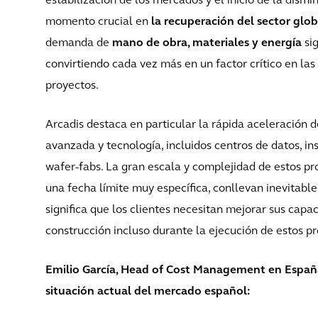
estabilización de los mercados y el inicio de la dism
momento crucial en
la recuperación del sector glob
demanda de
mano de obra, materiales y energía
sig
convirtiendo cada vez más en un factor crítico en las 
proyectos.
Arcadis destaca en particular la rápida aceleración de
avanzada y tecnología, incluidos centros de datos, in
wafer-fabs. La gran escala y complejidad de estos p
una fecha límite muy específica, conllevan inevitabl
significa que los clientes necesitan mejorar sus capa
construcción incluso durante la ejecución de estos p
Emilio García, Head of Cost Management en España y
situación actual del mercado español: