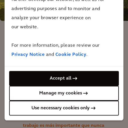
advertising purposes and to monitor and
Reacondicionamiento de Royal Botanic Garden de
analyze your browser experience on
Edimburgo
our website.
Biomas de Edimburgo es probablemente
For more information, please review our
el proyecto más significativo en la
Privacy Notice
and
Cookie Policy
.
historia del jardín. Somos uno de los
cuatro mejores jardines botánicos del
mundo y estas propuestas nos
Accept all
permitirán continuar nuestra labor
pionera para Escocia y el mundo. En un
Manage my cookies
momento en que casi una cuarta parte
Use necessary cookies only
de las especies de plantas del mundo
están en peligro de extinción, nuestro
trabajo es más importante que nunca