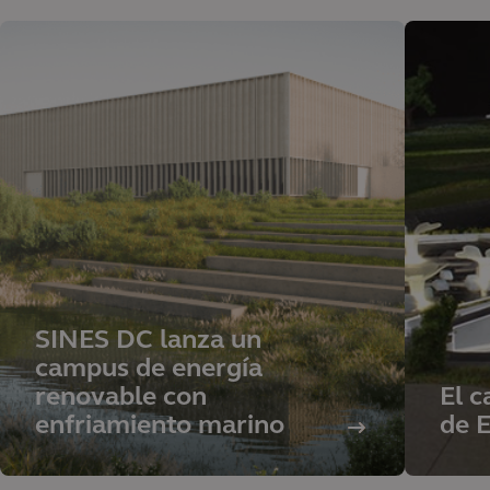
SINES DC lanza un
campus de energía
renovable con
El c
enfriamiento marino
de 