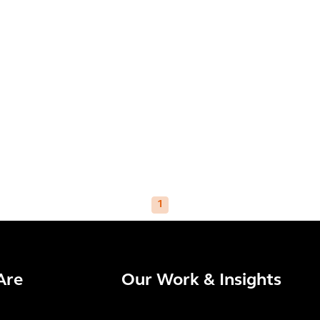
1
Are
Our Work & Insights