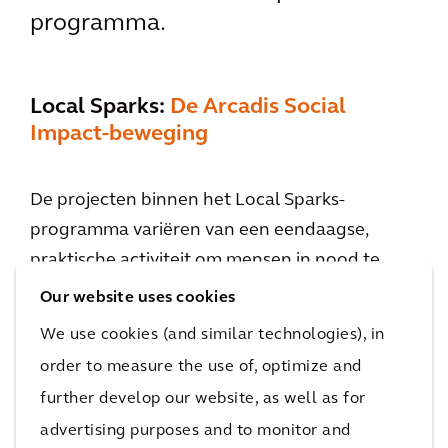
programma.
Local Sparks:
De Arcadis Social
Impact-beweging
De projecten binnen het Local Sparks-
programma variëren van een eendaagse,
praktische activiteit om mensen in nood te
helpen tot langetermijnprojecten op het
Our website uses cookies
gebied van technisch advies en mentorschap.
We use cookies (and similar technologies), in
In Hongkong halen we bijvoorbeeld
order to measure the use of, optimize and
overgebleven brood op bij bakkerijen, en
further develop our website, as well as for
verdelen het onder plaatselijke
advertising purposes and to monitor and
liefdadigheidsinstellingen. In Brazilië hebben