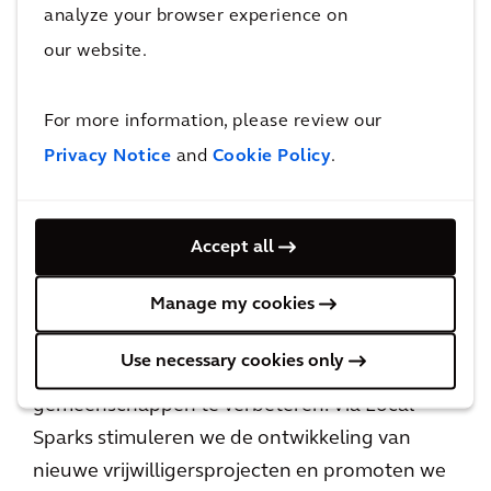
analyze your browser experience on
we mensen geholpen die in een landelijk
our website.
gebied woonden zonder toegang tot schoon
water. In New York hebben we scholieren
For more information, please review our
geholpen met wiskunde, scheikunde en
techniek om hen te inspireren de wereld een
Privacy Notice
and
Cookie Policy
.
beetje beter te maken.
Accept all
Het centrale doel van het Local Sparks-
Manage my cookies
programma is om alle werknemers van Arcadis
aan te moedigen hun tijd en expertise in te
Use necessary cookies only
zetten om de kwaliteit van leven in andere
gemeenschappen te verbeteren. Via Local
Sparks stimuleren we de ontwikkeling van
nieuwe vrijwilligersprojecten en promoten we