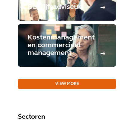
Bedrijfsadviseur
Kostenmanagement
en commercieel
management
VIEW MORE
Sectoren