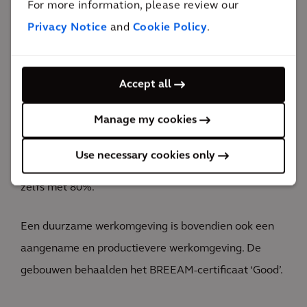
For more information, please review our
80%
Privacy Notice
and
Cookie Policy
.
reductie van de warmtevraag
Overheidsgebouwen spelen een voortrekkersrol in
het behalen van de Europese klimaatdoelstellingen.
Accept all
Door het toepassen van onze
Manage my cookies
duurzaamheidsexpertise en de laatste innovatieve
technieken, verminderen we het energieverbruik met
Use necessary cookies only
ongeveer 24% en reduceren we de warmtevraag
zelfs met 80%.
Een duurzame werkomgeving is bovendien ook een
aangename en productievere werkomgeving. De
gebouwen behaalden het BREEAM-certificaat ‘Good’.