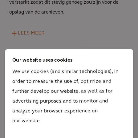
versterkt zodat dit stevig genoeg zou zijn voor de
opslag van de archieven.
LEES MEER
Our website uses cookies
We use cookies (and similar technologies), in
order to measure the use of, optimize and
Impact
further develop our website, as well as for
advertising purposes and to monitor and
Door het toepassen van onze
analyze your browser experience on
duurzaamheidsexpertise en de laatste innovatieve
our website.
technieken, reduceren we de warmtevraag met zo’n
80%.