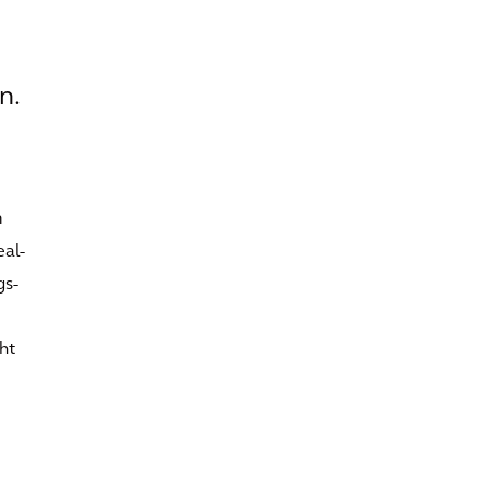
n.
m
eal-
gs-
ht