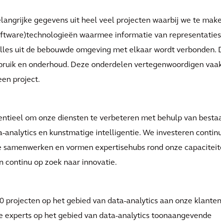
elangrijke gegevens uit heel veel projecten waarbij we te mak
oftware)technologieën waarmee informatie van representaties
alles uit de bebouwde omgeving met elkaar wordt verbonden.
gebruik en onderhoud. Deze onderdelen vertegenwoordigen vaa
en project.
entieel om onze diensten te verbeteren met behulp van best
analytics en kunstmatige intelligentie. We investeren continu
e samenwerken en vormen expertisehubs rond onze capacitei
n continu op zoek naar innovatie.
projecten op het gebied van data-analytics aan onze klante
e experts op het gebied van data-analytics toonaangevende