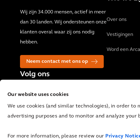
Wij zijn 34.000 mensen, actief in meer
Over ons
dan 30 landen. Wij ondersteunen onze
klanten overal waar zij ons nodig
Vestigingen
hebben.
Word een Arca
Neem contact met ons op
Volg ons
Our website uses cookies
We use cookies (and similar technologies), in order to 
advertising purposes and to monitor and analyze your 
© 2026 Arcadis N.V., Amsterdam, the Netherlands. Registered at Cha
09051284. VAT No.: NL 0062.92.227.B.01
For more information, please review our
Privacy Notic