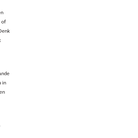
en
 of
 Denk
k
aande
 in
ten
n