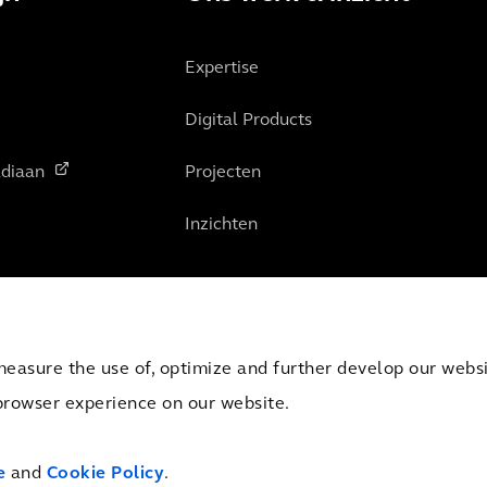
Expertise
Digital Products
diaan
Projecten
Inzichten
measure the use of, optimize and further develop our websit
browser experience on our website.
mber of Commerce Amsterdam, the Netherlands under Trade Registry No.
Cookie V
e
and
Cookie Policy
.