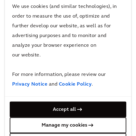
We use cookies (and similar technologies), in
aanbevolen procedures voor gezondheid en
veiligheid consequent toe te passen, ook in
order to measure the use of, optimize and
hun privéleven.
further develop our website, as well as for
advertising purposes and to monitor and
We streven voortdurend naar een
analyze your browser experience on
bedrijfsvoering waarin letsel en ongevallen
our website.
worden voorkomen. Dit doen we op basis van
het
TRACK
-proces:
For more information, please review our
T
hink through the task (Overdenk de taak)
Privacy Notice
and
Cookie Policy
.
R
ecognize the hazards (Herken de gevaren)
A
ssess the risks (Beoordeel de risico’s)
C
ontrol the risks (Beheers de risico's)
Accept all
K
eep health & safety first in all things (Kies
altijd voor gezond en veilig)
Manage my cookies