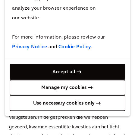
De impact
analyze your browser experience on
our website.
Door de mensen actief te laten deelnemen aan het
ontwikkelingsproces begon de bouw van een
For more information, please review our
belangrijk deel van de energietransitie voor
Privacy Notice
and
Cookie Policy
.
Duitsland op een manier die gunstig is voor alle
betrokkenen.
Door deze nieuwe benadering van
Accept all
projectontwikkeling en het gebruik van technologie
Manage my cookies
om op efficiënte wijze de gevoelens van
belanghebbenden te verzamelen en hierop te
Use necessary cookies only
reageren, konden we de steun van het publiek
veiligstellen. In de gesprekken die we hebben
gevoerd, kwamen essentiële kwesties aan het licht