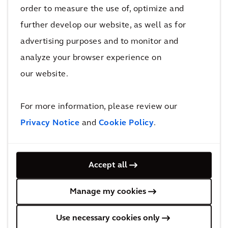
帮助生活在农村地区的人们获得清洁用水。在纽
order to measure the use of, optimize and
约，我们为学生辅导数学、科学和工程，激励他
further develop our website, as well as for
们将世界变得更美好。
advertising purposes and to monitor and
analyze your browser experience on
“星星之火”(Local Sparks) 计划的主要目标是鼓励
our website.
所有 凯谛思员工奉献自己的时间和专业知识，来
改善大众的生活质量。通过“星星之火”(Local
For more information, please review our
Sparks)，我们正在推动开发新的志愿服务项目，
Privacy Notice
and
Cookie Policy
.
并宣传推广我们的员工在全球各地的社区中所做
的出色工作。
Accept all
“星星之火”（Local Sparks）计划得到了
Manage my cookies
Lovinklaan基金会和Katalys的慷慨支持。
Use necessary cookies only