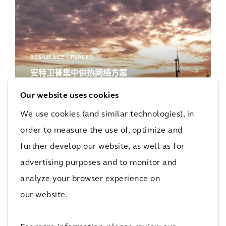
RESILIENCE | PLACES
安特卫普集中供热网络方案
Our website uses cookies
We use cookies (and similar technologies), in
order to measure the use of, optimize and
further develop our website, as well as for
advertising purposes and to monitor and
PLACES
analyze your browser experience on
制造急需的电动汽车充电基础设施
our website.