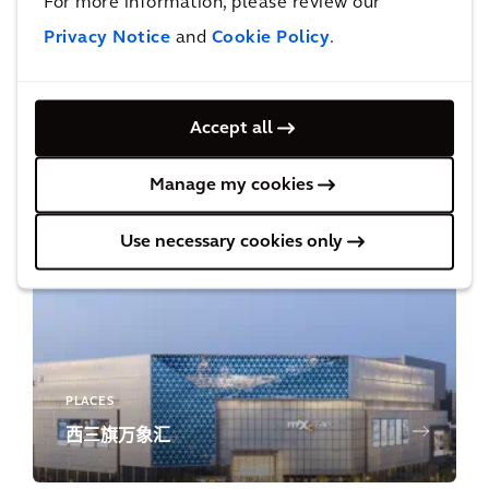
For more information, please review our
Privacy Notice
and
Cookie Policy
.
Accept all
PLACES
无锡具区路小站公园
Manage my cookies
Use necessary cookies only
PLACES
西三旗万象汇