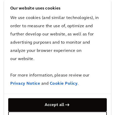
功：
Our website uses cookies
We use cookies (and similar technologies), in
“我们在凯谛思要做的事情太多了，有时很难向客
order to measure the use of, optimize and
户展现凯谛思颇具规模的综合能力。ENR Top
further develop our website, as well as for
150等排名以易于阅读的方式展示了我们业务的
advertising purposes and to monitor and
广度。我们的排名表明凯谛思不仅存在于这些领
analyze your browser experience on
域，且还拥有领先地位。
our website.
“看到我们在2022年的排名中表现如此出色，让
我对2023年的可能性更加兴奋，因为2023年，来
For more information, please review our
自凯谛思IBI和凯谛思DPS的新同事将为凯谛思带
Privacy Notice
and
Cookie Policy
.
来新的、更多的能力。”
点击此处
了解有关2022年ENR排名的更多信息
Accept all