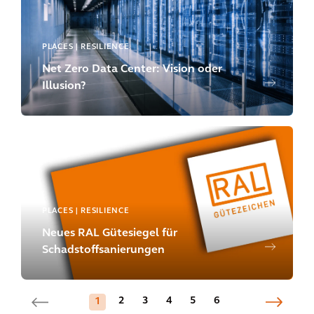
PLACES | RESILIENCE
Net Zero Data Center: Vision oder
Illusion?
PLACES | RESILIENCE
Neues RAL Gütesiegel für
Schadstoffsanierungen
2
3
4
5
6
1