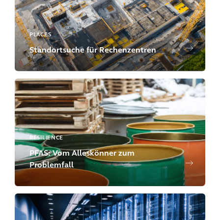
PLACES
Standortsuche für Rechenzentren
RESILIENCE
PFAS: Vom Alleskönner zum
Problemfall