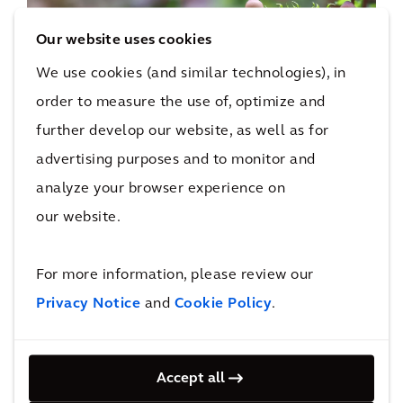
Our website uses cookies
RESILIENCE
La biodiversité comme partenaire
We use cookies (and similar technologies), in
économique
order to measure the use of, optimize and
further develop our website, as well as for
advertising purposes and to monitor and
analyze your browser experience on
our website.
RESILIENCE
La transition thermique : attendre ou
For more information, please review our
investir dès maintenant dans des
solutions de chaleur durable ?
Privacy Notice
and
Cookie Policy
.
Accept all