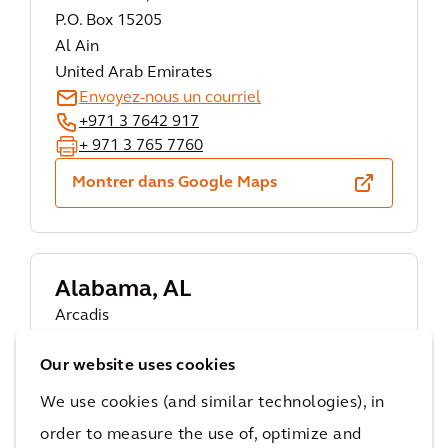
P.O. Box 15205
Al Ain
United Arab Emirates
Envoyez-nous un courriel
+971 3 7642 917
+ 971 3 765 7760
Montrer dans Google Maps
Alabama, AL
Arcadis
1 St. Louis Street,
Our website uses cookies
Suite 3600,
36602
We use cookies (and similar technologies), in
Mobile
order to measure the use of, optimize and
Alabama, AL