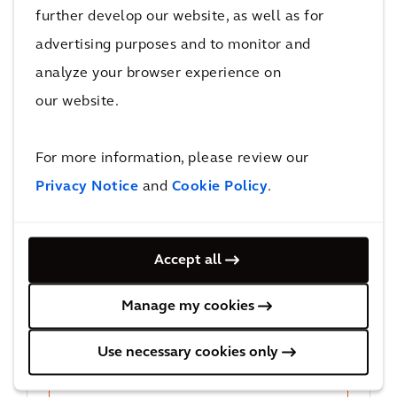
further develop our website, as well as for
Envoyez-nous un courriel
12514410655
advertising purposes and to monitor and
12514410677
analyze your browser experience on
Montrer dans Google Maps
our website.
For more information, please review our
Privacy Notice
and
Cookie Policy
.
Alabama, AL
Arcadis
1065 North Eastern Blvd.,
36117
Accept all
Montgomery
Alabama, AL
Manage my cookies
Envoyez-nous un courriel
334 223 4644
Use necessary cookies only
Montrer dans Google Maps