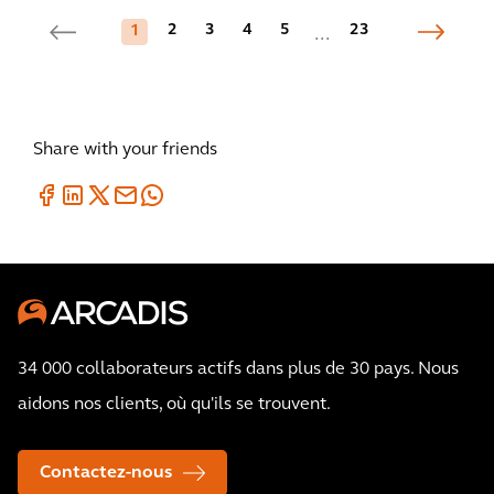
2
3
4
5
23
1
...
Share with your friends
34 000 collaborateurs actifs dans plus de 30 pays. Nous
aidons nos clients, où qu'ils se trouvent.
Contactez-nous