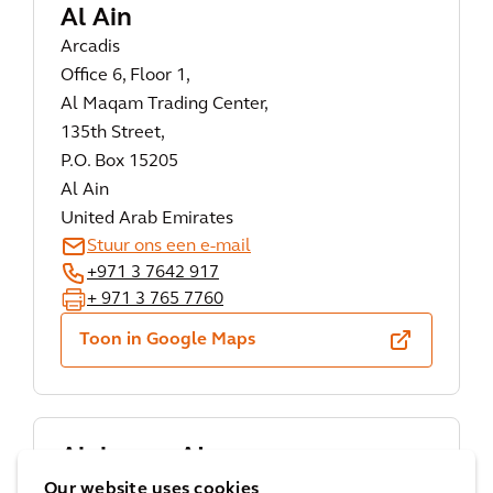
Al Ain
Arcadis
Office 6, Floor 1,
Al Maqam Trading Center,
135th Street,
P.O. Box 15205
Al Ain
United Arab Emirates
Stuur ons een e-mail
+971 3 7642 917
+ 971 3 765 7760
Toon in Google Maps
Alabama, AL
Arcadis
Our website uses cookies