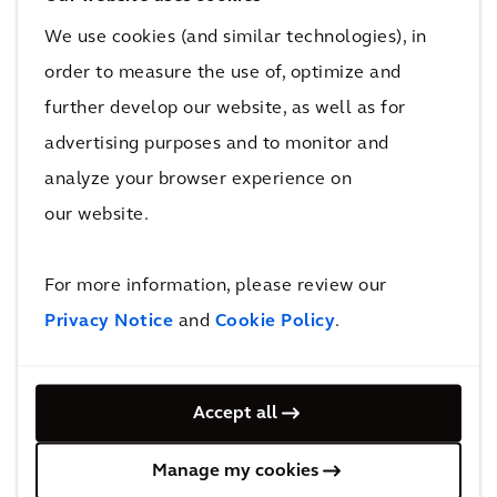
1 St. Louis Street,
We use cookies (and similar technologies), in
Suite 3600,
order to measure the use of, optimize and
36602
further develop our website, as well as for
Mobile
Alabama, AL
advertising purposes and to monitor and
Stuur ons een e-mail
analyze your browser experience on
12514410655
our website.
12514410677
Toon in Google Maps
For more information, please review our
Privacy Notice
and
Cookie Policy
.
Alabama, AL
Arcadis
Accept all
(Proj)
1615 E. Burdeshaw Street,
Manage my cookies
36303-5120