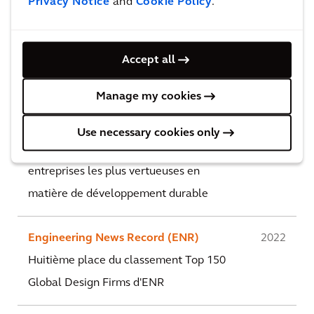
Privacy Notice
and
Cookie Policy
.
Forbes
2022 &
Accept all
L'une des meilleures entreprises au
2023
monde pour les femmes.
Manage my cookies
EcoVadis
2022
Use necessary cookies only
Ecovadis nous classe dans le top 1% des
entreprises les plus vertueuses en
matière de développement durable
Engineering News Record (ENR)
2022
Huitième place du classement Top 150
Global Design Firms d'ENR