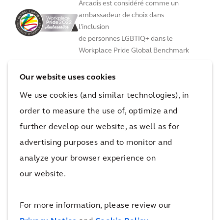
Arcadis est considéré comme un
ambassadeur de choix dans
l'inclusion
de personnes LGBTIQ+ dans le
Workplace Pride Global Benchmark
Our website uses cookies
We use cookies (and similar technologies), in
order to measure the use of, optimize and
Title
Year
further develop our website, as well as for
Position
advertising purposes and to monitor and
analyze your browser experience on
Engineering News Record (ENR)
2024
our website.
Classé parmi les 5 premiers bureaux
d'études internationaux dans 25 secteurs
For more information, please review our
d'activité