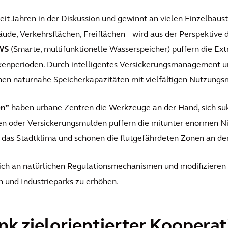
seit Jahren in der Diskussion und gewinnt an vielen Einzelbau
e, Verkehrsflächen, Freiflächen – wird aus der Perspektive 
WS
(Smarte, multifunktionelle Wasserspeicher) puffern die Ex
enperioden. Durch intelligentes Versickerungsmanagement und
hen naturnahe Speicherkapazitäten mit vielfältigen Nutzungs
en”
haben urbane Zentren die Werkzeuge an der Hand, sich s
en oder Versickerungsmulden puffern die mitunter enormen N
n das Stadtklima und schonen die flutgefährdeten Zonen an den
sich an natürlichen Regulationsmechanismen und modifizieren 
n und Industrieparks zu erhöhen.
nk zielorientierter Kooperat