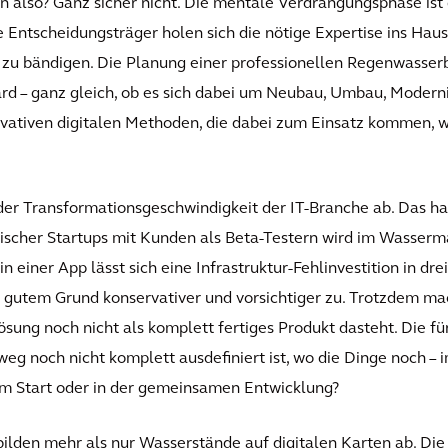
also? Ganz sicher nicht. Die mentale Verdrängungsphase ist d
e Entscheidungsträger holen sich die nötige Expertise ins Hau
zu bändigen. Die Planung einer professionellen Regenwasserb
d – ganz gleich, ob es sich dabei um Neubau, Umbau, Moderni
ovativen digitalen Methoden, die dabei zum Einsatz kommen, w
t der Transformationsgeschwindigkeit der IT-Branche ab. Das ha
rnischer Startups mit Kunden als Beta-Testern wird im Wasse
n einer App lässt sich eine Infrastruktur-Fehlinvestition in dr
aus gutem Grund konservativer und vorsichtiger zu. Trotzdem m
ösung noch nicht als komplett fertiges Produkt dasteht. Die 
eg noch nicht komplett ausdefiniert ist, wo die Dinge noch – i
am Start oder in der gemeinsamen Entwicklung?
ilden mehr als nur Wasserstände auf digitalen Karten ab. Di