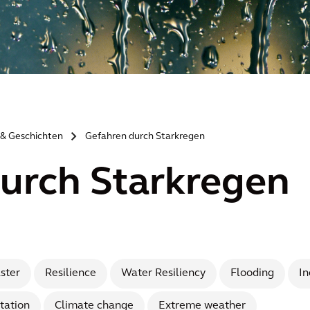
n & Geschichten
Gefahren durch Starkregen
>
urch Starkregen
ster
Resilience
Water Resiliency
Flooding
In
tation
Climate change
Extreme weather