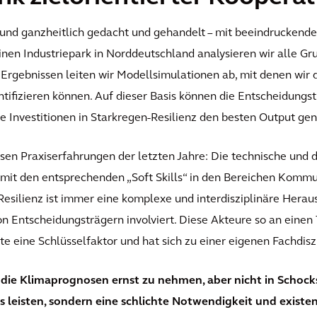
und ganzheitlich gedacht und gehandelt – mit beeindruckende
einen Industriepark in Norddeutschland analysieren wir alle 
Ergebnissen leiten wir Modellsimulationen ab, mit denen wir 
tifizieren können. Auf dieser Basis können die Entscheidungs
e Investitionen in Starkregen-Resilienz den besten Output gen
sen Praxiserfahrungen der letzten Jahre: Die technische und di
e mit den entsprechenden „Soft Skills“ in den Bereichen Komm
silienz ist immer eine komplexe und interdisziplinäre Heraus
n Entscheidungsträgern involviert. Diese Akteure so an einen T
e eine Schlüsselfaktor und hat sich zu einer eigenen Fachdiszi
, die Klimaprognosen ernst zu nehmen, aber nicht in Schock
s leisten, sondern eine schlichte Notwendigkeit und existen