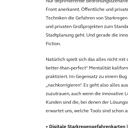
Nur deprimierende Bedrohungsszenarien 
Front anerkannt. Öffentliche und privat
Techniken die Gefahren von Starkregen 
und privaten Großprojekten zum Standar
Stadtplanung geht. Und gerade die inn
Fiction.
Natürlich spielt sich das alles nicht mi
better-than-perfect“ Mentalität kalifo
praktiziert. Im Gegensatz zu einem Bug i
„nachkorrigieren“. Es geht also alles 
zuzutrauen, auch wenn die innovative L
Kunden sind die, bei denen der Lösungsw
erwartet uns, welche Tools sind schon 
• Digitale Starkregengefahrenkarten
b