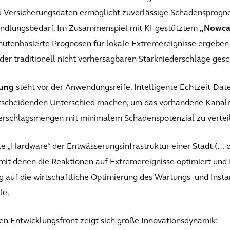
ersicherungsdaten ermöglicht zuverlässige Schadensprognose
andlungsbedarf. Im Zusammenspiel mit KI-gestütztem
„Nowca
inutenbasierte Prognosen für lokale Extremereignisse ergeben 
der traditionell nicht vorhersagbaren Starkniederschläge gesc
tung
steht vor der Anwendungsreife. Intelligente Echtzeit-Dat
ntscheidenden Unterschied machen, um das vorhandene Kanaln
erschlagsmengen mit minimalem Schadenspotenzial zu vertei
e „Hardware“ der Entwässerungsinfrastruktur einer Stadt (… o
, mit denen die Reaktionen auf Extremereignisse optimiert und 
g auf die wirtschaftliche Optimierung des Wartungs- und Ins
le.
en Entwicklungsfront zeigt sich große Innovationsdynamik: