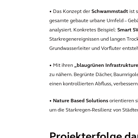
•
Das Konzept der
Schwammstadt
ist 
gesamte gebaute urbane Umfeld – Gebäud
analysiert. Konkretes Beispiel:
Smart S
Starkregenereignissen und langen Trock
Grundwasserleiter und Vorfluter entste
•
Mit ihren
„blaugrünen Infrastruktur
zu nähern. Begrünte Dächer, Baumrigol
einen kontrollierten Abfluss, verbesser
• Nature Based Solutions
orientieren 
um die Starkregen-Resilienz von Städte
Projekterfolge da