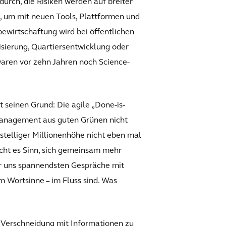
urch, die Risiken werden auf breiter
s, um mit neuen Tools, Plattformen und
ewirtschaftung wird bei öffentlichen
sierung, Quartiersentwicklung oder
aren vor zehn Jahren noch Science-
t seinen Grund: Die agile „Done-is-
rmanagement aus guten Grünen nicht
eistelliger Millionenhöhe nicht eben mal
acht es Sinn, sich gemeinsam mehr
für uns spannendsten Gespräche mit
m Wortsinne – im Fluss sind. Was
e Verschneidung mit Informationen zu