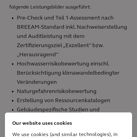
folgende Leistungsbilder ausgeführt:
Pre-Check und Teil 1-Assessment nach
BREEAM-Standard inkl. Nachweiserstellung
und Auditleistung mit dem
Zertifizierungsziel „Exzellent“ bzw.
„Herausragend“
Hochwasserrisikobewertung einschl.
Berücksichtigung klimawandelbedingter
Veränderungen
Naturgefahrenrisikobewertung
Erstellung von Ressourcenkatalogen
Gebäudespezifische Studien und
Empfehlungen für funktionale
Our website uses cookies
Anpassungsstrategien
We use cookies (and similar technologies), in