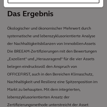
Das Ergebnis
Ökologischer und ökonomischer Mehrwert durch
systematische und lebenszyklusorientierte Analyse
der Nachhaltigkeitsbilanzen von Immobilien-Assets
Die BREEAM-Zertifizierungen mit den Bewertungen
„Exzellent“ und „Herausragend“ für die vier Assets
belegen eindrucksvoll den Anspruch von
OFFICEFIRST, auch in den Bereichen Klimaschutz,
Nachhaltigkeit und Resilienz eine Spitzenposition im
Markt zu behaupten. Mit dem integrierten,
lebenszyklusorientierten Ansatz der
Zertifizierungsmethode unterstreicht der Asset