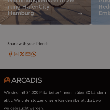
Nachhaltigkeitszertifizie
Abs
rung HafenCity
Red
Hamburg
Emi
Share with your friends
Wir sind mit 34.000 Mitarbeiter*innen in über 30 Ländern
aktiv. Wir unterstützen unsere Kunden überall dort, wo
wir gebraucht werden.