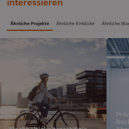
interessieren
Ähnliche Projekte
Ähnliche Einblicke
Ähnliche Blo
Prä
Rec