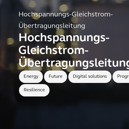
Hochspannungs-Gleichstrom-
Übertragungsleitung
Hochspannungs-
Gleichstrom-
Übertragungsleitun
Energy
Future
Digital solutions
Prog
Resilience