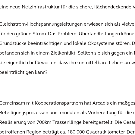
eine neue Netzinfrastruktur für die sichere, flächendeckende 
Gleichstrom-Hochspannungsleitungen erwiesen sich als vielv
für den grünen Strom. Das Problem: Überlandleitungen können
Grundstücke beeinträchtigen und lokale Ökosysteme stören. D
befanden sich in einem Zielkonflikt: Sollten sie sich gegen ein
sie eigentlich befürworten, dass ihre unmittelbare Lebensumw
beeinträchtigen kann?
Gemeinsam mit Kooperationspartnern hat Arcadis ein maßges
Beteiligungsprozessen und -modulen als Vorbereitung für die 
Realisierung von 700km Trassenlänge bereitgestellt. Die Ges
betroffenen Region beträgt ca. 180.000 Quadratkilometer. Der