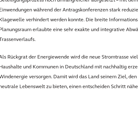
Beteiligungsprozess noch umfangreicher aufgesetzt – mit dem 
Einwendungen während der Antragskonferenzen stark reduzier
Klagewelle verhindert werden konnte. Die breite Information
Planungsraum erlaubte eine sehr exakte und integrative Abw
Trassenverlaufs.
Als Rückgrat der Energiewende wird die neue Stromtrasse vi
Haushalte und Kommunen in Deutschland mit nachhaltig erze
Windenergie versorgen. Damit wird das Land seinem Ziel, de
neutrale Lebenswelt zu bieten, einen entscheiden Schritt nä