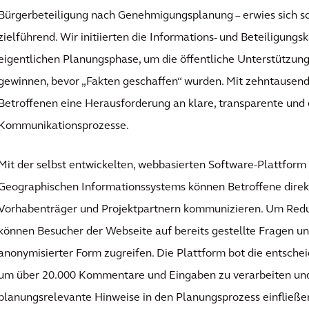
Bürgerbeteiligung nach Genehmigungsplanung – erwies sich sc
zielführend. Wir initiierten die Informations- und Beteiligun
eigentlichen Planungsphase, um die öffentliche Unterstützun
gewinnen, bevor „Fakten geschaffen“ wurden. Mit zehntausen
Betroffenen eine Herausforderung an klare, transparente und e
Kommunikationsprozesse.
Mit der selbst entwickelten, webbasierten Software-Plattfor
Geographischen Informationssystems können Betroffene dire
Vorhabenträger und Projektpartnern kommunizieren. Um Red
können Besucher der Webseite auf bereits gestellte Fragen u
anonymisierter Form zugreifen. Die Plattform bot die entsche
um über 20.000 Kommentare und Eingaben zu verarbeiten und
planungsrelevante Hinweise in den Planungsprozess einfließen