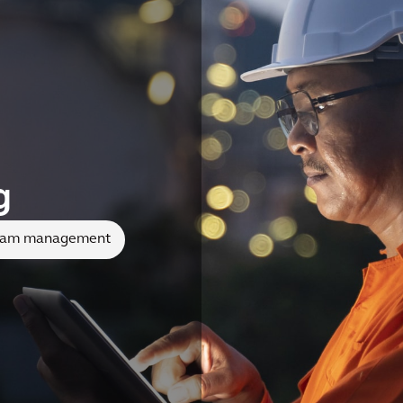
g
ram management