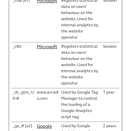
_clsk [x7]
Registers statistical
Session
Microsoft
data on users'
behaviour on the
website. Used for
internal analytics by
the website
operator.
_cltk
Registers statistical
Session
Microsoft
data on users'
behaviour on the
website. Used for
internal analytics by
the website
operator.
_dc_gtm_U
www.arcadi
Used by Google Tag
1 year
A-#
s.com
Manager to control
the loading of a
Google Analytics
script tag.
_ga_# [x2]
Used by Google
2 years
Google