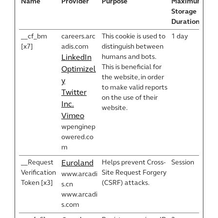
Name
Provider
Purpose
Maximum
Storage
Duration
__cf_bm
careers.arc
This cookie is used to
1 day
[x7]
adis.com
distinguish between
humans and bots.
LinkedIn
This is beneficial for
Optimizel
the website, in order
y
to make valid reports
Twitter
on the use of their
Inc.
website.
Vimeo
wpenginep
owered.co
m
__Request
Helps prevent Cross-
Session
Euroland
Verification
Site Request Forgery
www.arcadi
Token [x3]
(CSRF) attacks.
s.cn
www.arcadi
s.com