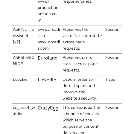
www-
response times.
production.
arcadis.co
m
ASP.NET_S
www.arcadi
Preserves the
Session
essionId
s.cn
visitor's session state
[x2]
www.arcadi
across page
s.com
requests.
ASPSESSIO
Preserves users
Session
Euroland
NID#
states across page
requests.
bcookie
Used in order to
1 year
LinkedIn
detect spam and
improve the
website's security.
ce_asset_w
This cookie is part of
Session
CrazyEgg
aiting
a bundle of cookies
which serve the
purpose of content
delivery and