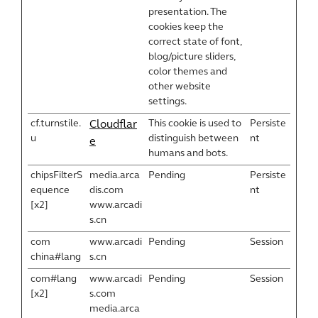
presentation. The
cookies keep the
correct state of font,
blog/picture sliders,
color themes and
other website
settings.
cf.turnstile.
This cookie is used to
Persiste
Cloudflar
u
distinguish between
nt
e
humans and bots.
chipsFilterS
media.arca
Pending
Persiste
equence
dis.com
nt
[x2]
www.arcadi
s.cn
com
www.arcadi
Pending
Session
china#lang
s.cn
com#lang
www.arcadi
Pending
Session
[x2]
s.com
media.arca