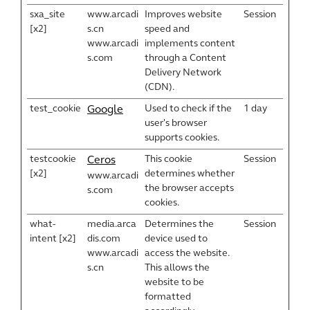
sxa_site
www.arcadi
Improves website
Session
[x2]
s.cn
speed and
www.arcadi
implements content
s.com
through a Content
Delivery Network
(CDN).
test_cookie
Used to check if the
1 day
Google
user's browser
supports cookies.
testcookie
This cookie
Session
Ceros
[x2]
determines whether
www.arcadi
the browser accepts
s.com
cookies.
what-
media.arca
Determines the
Session
intent [x2]
dis.com
device used to
www.arcadi
access the website.
s.cn
This allows the
website to be
formatted