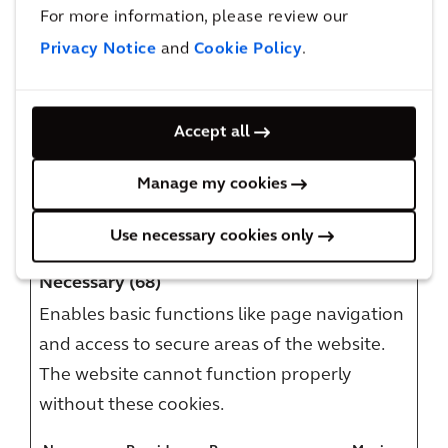
For more information, please review our
domains: annualreport.arcadis.com,
Privacy Notice
and
Cookie Policy
.
careers.arcadis.com, connect.arcadis.com,
arcadis.cn, arcadis.com
Your current state: Deny.
Accept all
Change your consent
Manage my cookies
Cookie declaration last updated on
31/07/2026 by
:
Cookiebot
Use necessary cookies only
Necessary (68)
Enables basic functions like page navigation
and access to secure areas of the website.
The website cannot function properly
without these cookies.