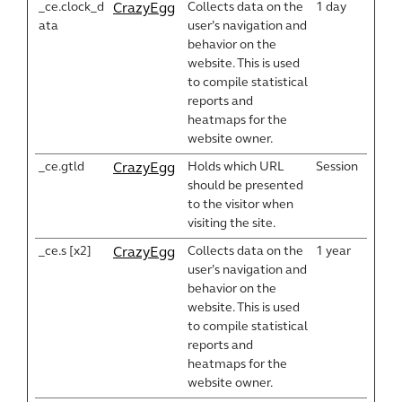
_ce.clock_d
Collects data on the
1 day
CrazyEgg
ata
user’s navigation and
behavior on the
website. This is used
to compile statistical
reports and
heatmaps for the
website owner.
_ce.gtld
Holds which URL
Session
CrazyEgg
should be presented
to the visitor when
visiting the site.
_ce.s [x2]
Collects data on the
1 year
CrazyEgg
user’s navigation and
behavior on the
website. This is used
to compile statistical
reports and
heatmaps for the
website owner.