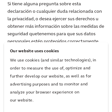
Si tiene alguna pregunta sobre esta
declaración o cualquier duda relacionada con
la privacidad, o desea ejercer sus derechos u
obtener más información sobre las medidas de
seguridad quetenemos para que sus datos
personales estén protegidos correctamente,
comuníquese con nosotros en
Our website uses cookies
privacy@arcadis.com.
We use cookies (and similar technologies), in
order to measure the use of, optimize and
Esta declaración se actualizó el: 30 de marzo
further develop our website, as well as for
de 2021
advertising purposes and to monitor and
Consent
analyze your browser experience on
our website.
Your consent applies to the following