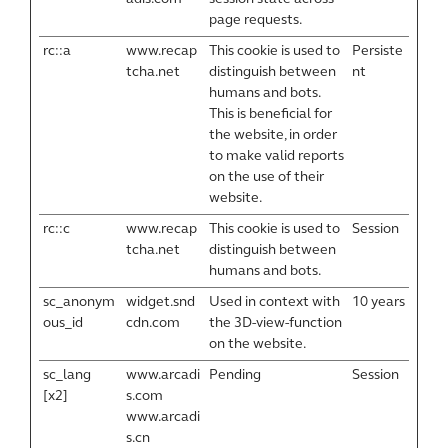
page requests.
rc::a
www.recap
This cookie is used to
Persiste
tcha.net
distinguish between
nt
humans and bots.
This is beneficial for
the website, in order
to make valid reports
on the use of their
website.
rc::c
www.recap
This cookie is used to
Session
tcha.net
distinguish between
humans and bots.
sc_anonym
widget.snd
Used in context with
10 years
ous_id
cdn.com
the 3D-view-function
on the website.
sc_lang
www.arcadi
Pending
Session
[x2]
s.com
www.arcadi
s.cn