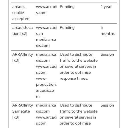
arcadis-
www.arcadi
Pending
1 year
cookie-
s.com
accepted
arcadisloca
www.arcadi
Pending
5
tion [x2]
s.cn
months
media.arca
dis.com
ARRAffinity
media.arca
Used to distribute
Session
[x3]
dis.com
traffic to the website
www.arcadi
on several servers in
s.com
order to optimise
www-
response times.
production.
arcadis.co
m
ARRAffinity
media.arca
Used to distribute
Session
SameSite
dis.com
traffic to the website
[x3]
www.arcadi
on several servers in
s.com
order to optimise