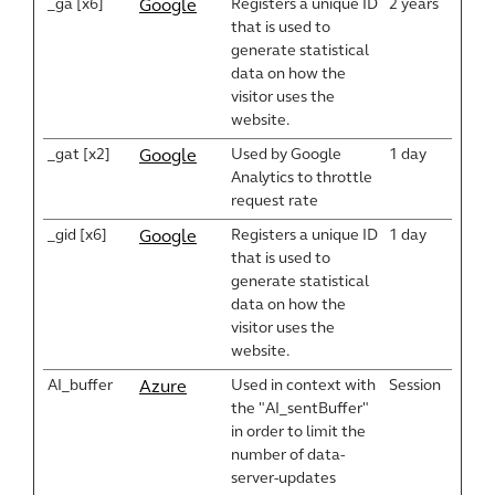
_ga [x6]
Registers a unique ID
2 years
Google
that is used to
generate statistical
data on how the
visitor uses the
website.
_gat [x2]
Used by Google
1 day
Google
Analytics to throttle
request rate
_gid [x6]
Registers a unique ID
1 day
Google
that is used to
generate statistical
data on how the
visitor uses the
website.
AI_buffer
Used in context with
Session
Azure
the "AI_sentBuffer"
in order to limit the
number of data-
server-updates