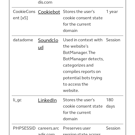
dis.com
CookieCons
Stores the user's
1 year
Cookiebot
ent [x5]
cookie consent state
for the current
domain
datadome
Used in context with
Session
Soundclo
the website's
ud
BotManager. The
BotManager detects,
categorizes and
compiles reports on
potential bots trying
to access the
website.
li_gc
Stores the user's
180
LinkedIn
cookie consent state
days
for the current
domain
PHPSESSID
careers.arc
Preserves user
Session
adis.com
session state across