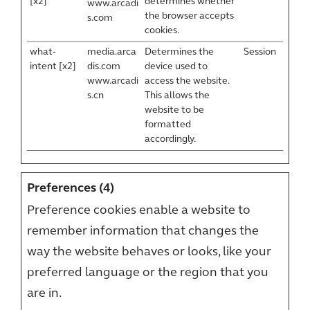
[x2]
determines whether
www.arcadi
the browser accepts
s.com
cookies.
what-
media.arca
Determines the
Session
intent [x2]
dis.com
device used to
www.arcadi
access the website.
s.cn
This allows the
website to be
formatted
accordingly.
Preferences (4)
Preference cookies enable a website to
remember information that changes the
way the website behaves or looks, like your
preferred language or the region that you
are in.