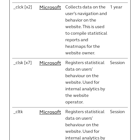
_clck [x2]
Collects data on the
1 year
Microsoft
user’s navigation and
behavior on the
website. This is used
to compile statistical
reports and
heatmaps for the
website owner.
_clsk [x7]
Registers statistical
Session
Microsoft
data on users'
behaviour on the
website. Used for
internal analytics by
the website
operator.
_cltk
Registers statistical
Session
Microsoft
data on users'
behaviour on the
website. Used for
internal analytics by