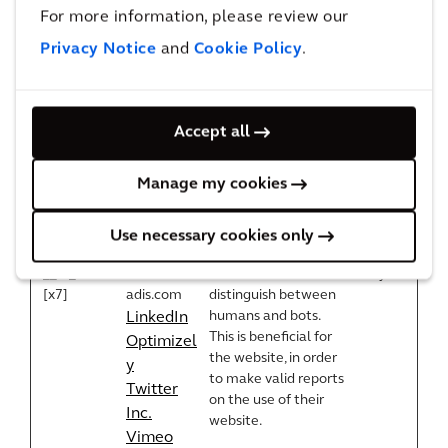
For more information, please review our
Necessary (68)
Privacy Notice
and
Cookie Policy
.
Enables basic functions like page navigation
and access to secure areas of the website.
The website cannot function properly
Accept all
without these cookies.
Manage my cookies
Name
Provider
Purpose
Maximum
Storage
Use necessary cookies only
Duration
__cf_bm
careers.arc
This cookie is used to
1 day
[x7]
adis.com
distinguish between
humans and bots.
LinkedIn
This is beneficial for
Optimizel
the website, in order
y
to make valid reports
Twitter
on the use of their
Inc.
website.
Vimeo