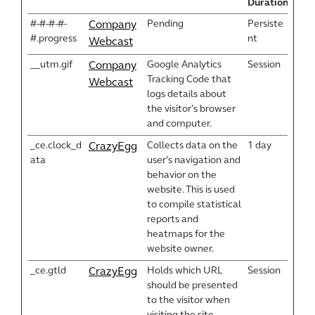
Duration
#-#-#-#-
Pending
Persiste
Company
#.progress
nt
Webcast
__utm.gif
Google Analytics
Session
Company
Tracking Code that
Webcast
logs details about
the visitor's browser
and computer.
_ce.clock_d
Collects data on the
1 day
CrazyEgg
ata
user’s navigation and
behavior on the
website. This is used
to compile statistical
reports and
heatmaps for the
website owner.
_ce.gtld
Holds which URL
Session
CrazyEgg
should be presented
to the visitor when