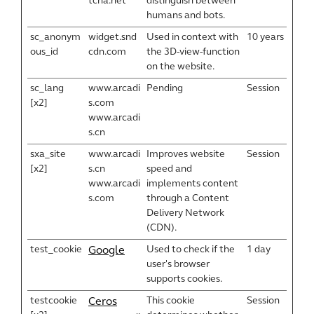
tcha.net
distinguish between
humans and bots.
sc_anonym
widget.snd
Used in context with
10 years
ous_id
cdn.com
the 3D-view-function
on the website.
sc_lang
www.arcadi
Pending
Session
[x2]
s.com
www.arcadi
s.cn
sxa_site
www.arcadi
Improves website
Session
[x2]
s.cn
speed and
www.arcadi
implements content
s.com
through a Content
Delivery Network
(CDN).
test_cookie
Used to check if the
1 day
Google
user's browser
supports cookies.
testcookie
This cookie
Session
Ceros