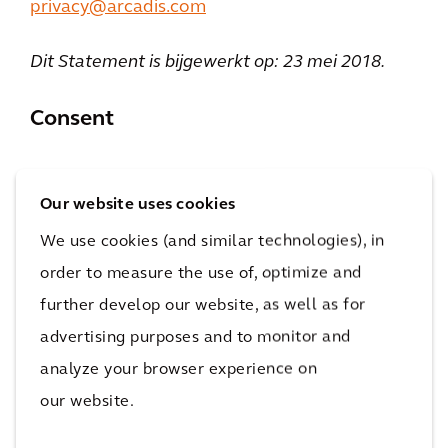
privacy@arcadis.com
Dit Statement is bijgewerkt op: 23 mei 2018.
Consent
Your consent applies to the following
Our website uses cookies
domains: annualreport.arcadis.com,
We use cookies (and similar technologies), in
careers.arcadis.com, connect.arcadis.com,
order to measure the use of, optimize and
arcadis.cn, arcadis.com
further develop our website, as well as for
Your current state: Deny.
advertising purposes and to monitor and
Change your consent
analyze your browser experience on
Cookie declaration last updated on
our website.
31/07/2026 by
:
Cookiebot