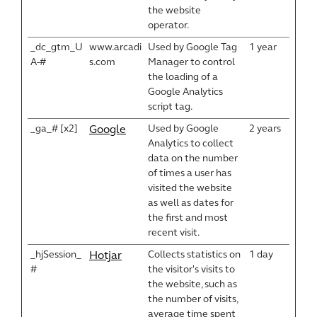
the website
operator.
_dc_gtm_U
www.arcadi
Used by Google Tag
1 year
A-#
s.com
Manager to control
the loading of a
Google Analytics
script tag.
_ga_# [x2]
Used by Google
2 years
Google
Analytics to collect
data on the number
of times a user has
visited the website
as well as dates for
the first and most
recent visit.
_hjSession_
Collects statistics on
1 day
Hotjar
#
the visitor's visits to
the website, such as
the number of visits,
average time spent