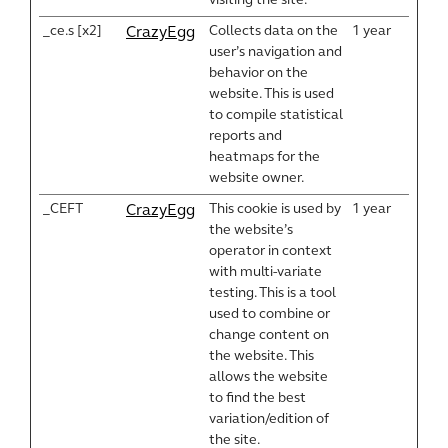
visiting the site.
_ce.s [x2]
Collects data on the
1 year
CrazyEgg
user’s navigation and
behavior on the
website. This is used
to compile statistical
reports and
heatmaps for the
website owner.
_CEFT
This cookie is used by
1 year
CrazyEgg
the website’s
operator in context
with multi-variate
testing. This is a tool
used to combine or
change content on
the website. This
allows the website
to find the best
variation/edition of
the site.