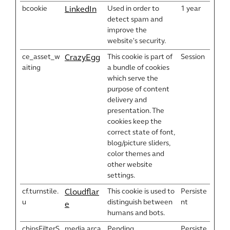
bcookie
Used in order to
1 year
LinkedIn
detect spam and
improve the
website's security.
ce_asset_w
This cookie is part of
Session
CrazyEgg
aiting
a bundle of cookies
which serve the
purpose of content
delivery and
presentation. The
cookies keep the
correct state of font,
blog/picture sliders,
color themes and
other website
settings.
cf.turnstile.
This cookie is used to
Persiste
Cloudflar
u
distinguish between
nt
e
humans and bots.
chipsFilterS
media.arca
Pending
Persiste