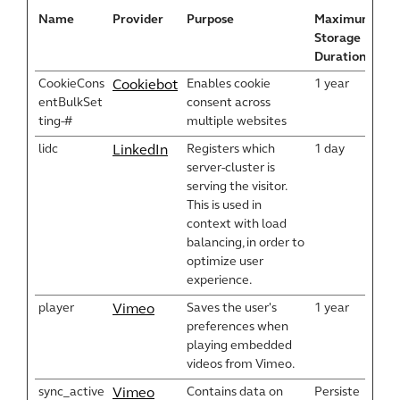
Name
Provider
Purpose
Maximum
Storage
Duration
CookieCons
Enables cookie
1 year
Cookiebot
entBulkSet
consent across
ting-#
multiple websites
lidc
Registers which
1 day
LinkedIn
server-cluster is
serving the visitor.
This is used in
context with load
balancing, in order to
optimize user
experience.
player
Saves the user's
1 year
Vimeo
preferences when
playing embedded
videos from Vimeo.
sync_active
Contains data on
Persiste
Vimeo