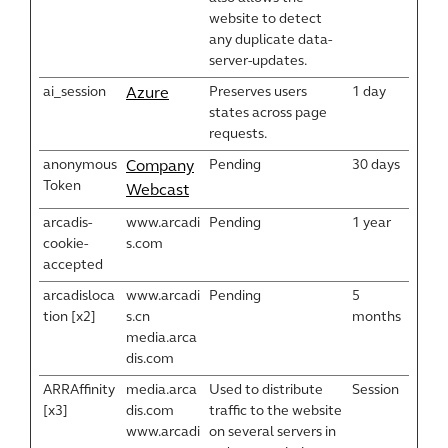
website to detect
any duplicate data-
server-updates.
ai_session
Preserves users
1 day
Azure
states across page
requests.
anonymous
Pending
30 days
Company
Token
Webcast
arcadis-
www.arcadi
Pending
1 year
cookie-
s.com
accepted
arcadisloca
www.arcadi
Pending
5
tion [x2]
s.cn
months
media.arca
dis.com
ARRAffinity
media.arca
Used to distribute
Session
[x3]
dis.com
traffic to the website
www.arcadi
on several servers in