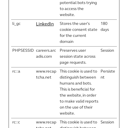
potential bots trying
to access the
website.
li_gc
Stores the user's
180
LinkedIn
cookie consent state
days
for the current
domain
PHPSESSID
careers.arc
Preserves user
Session
adis.com
session state across
page requests.
rc::a
www.recap
This cookie is used to
Persiste
tcha.net
distinguish between
nt
humans and bots.
This is beneficial for
the website, in order
to make valid reports
on the use of their
website.
rc::c
www.recap
This cookie is used to
Session