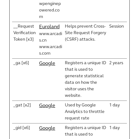
wpenginep
owered.co
m
__Request
Helps prevent Cross-
Session
Euroland
Verification
Site Request Forgery
www.arcadi
Token [x3]
(CSRF) attacks.
s.cn
www.arcadi
s.com
_ga [x6]
Registers a unique ID
2 years
Google
that is used to
generate statistical
data on how the
visitor uses the
website.
_gat [x2]
Used by Google
1 day
Google
Analytics to throttle
request rate
_gid [x6]
Registers a unique ID
1 day
Google
that is used to