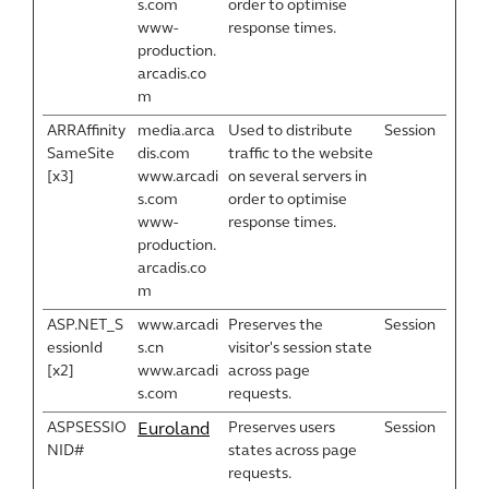
s.com
order to optimise
www-
response times.
production.
arcadis.co
m
ARRAffinity
media.arca
Used to distribute
Session
SameSite
dis.com
traffic to the website
[x3]
www.arcadi
on several servers in
s.com
order to optimise
www-
response times.
production.
arcadis.co
m
ASP.NET_S
www.arcadi
Preserves the
Session
essionId
s.cn
visitor's session state
[x2]
www.arcadi
across page
s.com
requests.
ASPSESSIO
Preserves users
Session
Euroland
NID#
states across page
requests.