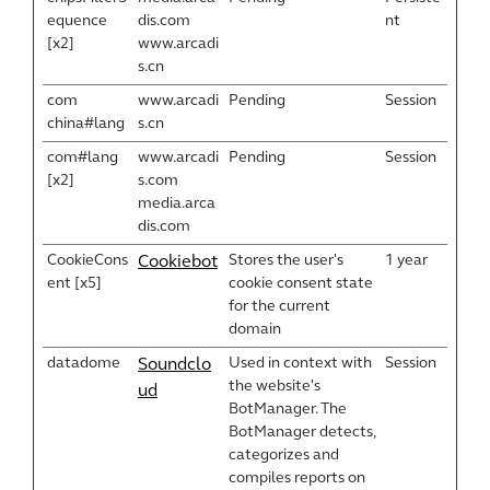
equence
dis.com
nt
[x2]
www.arcadi
s.cn
com
www.arcadi
Pending
Session
china#lang
s.cn
com#lang
www.arcadi
Pending
Session
[x2]
s.com
media.arca
dis.com
CookieCons
Stores the user's
1 year
Cookiebot
ent [x5]
cookie consent state
for the current
domain
datadome
Used in context with
Session
Soundclo
the website's
ud
BotManager. The
BotManager detects,
categorizes and
compiles reports on