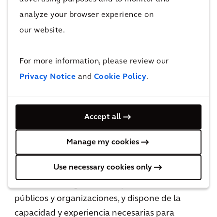
proyectos, desde la planificación y el diseño,
analyze your browser experience on
hasta la construcción y la operación.
our website.
For more information, please review our
Privacy Notice
and
Cookie Policy
.
Accept all
Experiencia totalmente
Manage my cookies
personalizable
Use necessary cookies only
El equipo de Arcadis cuenta con la confianza
de más de 100 grandes empresas de servicios
públicos y organizaciones, y dispone de la
capacidad y experiencia necesarias para