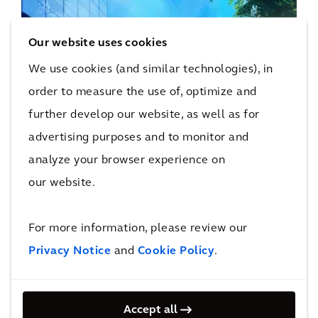
Our website uses cookies
PLACES
We use cookies (and similar technologies), in
Desmitificar el carbono neto cero
order to measure the use of, optimize and
further develop our website, as well as for
advertising purposes and to monitor and
analyze your browser experience on
our website.
RESILIENCE
COP27: puntos esenciales que debes
For more information, please review our
saber
Privacy Notice
and
Cookie Policy
.
Accept all