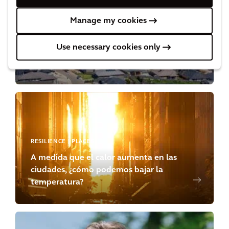
Manage my cookies
RESILIENCE
¿Son los sistemas energéticos urbanos
Use necessary cookies only
la clave para conseguir ciudades
neutras en carbono?
RESILIENCE | PLACES
A medida que el calor aumenta en las
ciudades, ¿cómo podemos bajar la
temperatura?