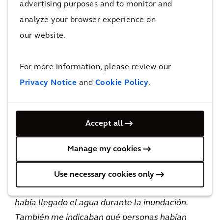
recomendaciones. En el caso de Cosmo, tener
advertising purposes and to monitor and
contacto cara a cara con personas que pueden
analyze your browser experience on
beneficiarse de su trabajo es la diferencia más
our website.
notable entre sus responsabilidades normales
y trabajar en una misión de Shelter.
For more information, please review our
Privacy Notice
and
Cookie Policy
.
Cuando asisto a reuniones como parte de mi
trabajo habitual, es posible que haya también
Accept all
representantes de agencias medioambientales,
pero no hay personas en esa sala que se vean
Manage my cookies
directamente afectadas por mi trabajo. Cuando
estaba en Jamaica, muchas personas se
Use necessary cookies only
acercaban a mí para enseñarme hasta dónde
había llegado el agua durante la inundación.
También me indicaban qué personas habían