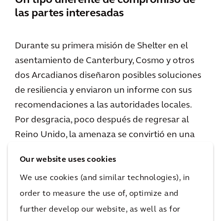
Un tipo diferente de compromiso de
las partes interesadas
Durante su primera misión de Shelter en el
asentamiento de Canterbury, Cosmo y otros
dos Arcadianos diseñaron posibles soluciones
de resiliencia y enviaron un informe con sus
recomendaciones a las autoridades locales.
Por desgracia, poco después de regresar al
Reino Unido, la amenaza se convirtió en una
realidad y la región sufrió graves inundaciones.
Our website uses cookies
Por ello, se organizó una segunda misión para
We use cookies (and similar technologies), in
que Cosmo pudiera reunirse con el director de
planificación de Montego Bay, con la
order to measure the use of, optimize and
esperanza de poder implementar sus
further develop our website, as well as for