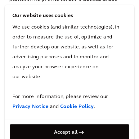
sfide uniche che ogni realtà si trova ad
Our website uses cookies
affrontare.
We use cookies (and similar technologies), in
order to measure the use of, optimize and
further develop our website, as well as for
advertising purposes and to monitor and
analyze your browser experience on
our website.
Portfolio Insights Pioneered by Arcadis
For more information, please review our
1
MINUTES
Privacy Notice
and
Cookie Policy
.
Accept all
DOWNLOAD