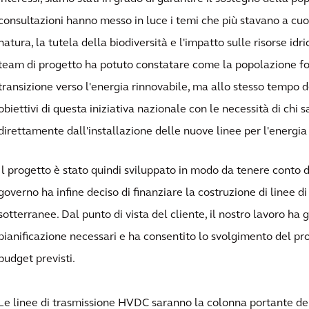
consultazioni hanno messo in luce i temi che più stavano a cuo
natura, la tutela della biodiversità e l'impatto sulle risorse idric
team di progetto ha potuto constatare come la popolazione fo
transizione verso l'energia rinnovabile, ma allo stesso tempo d
obiettivi di questa iniziativa nazionale con le necessità di chi 
direttamente dall'installazione delle nuove linee per l'energia 
Il progetto è stato quindi sviluppato in modo da tenere conto di
governo ha infine deciso di finanziare la costruzione di linee 
sotterranee. Dal punto di vista del cliente, il nostro lavoro ha 
pianificazione necessari e ha consentito lo svolgimento del prog
budget previsti.
Le linee di trasmissione HVDC saranno la colonna portante de