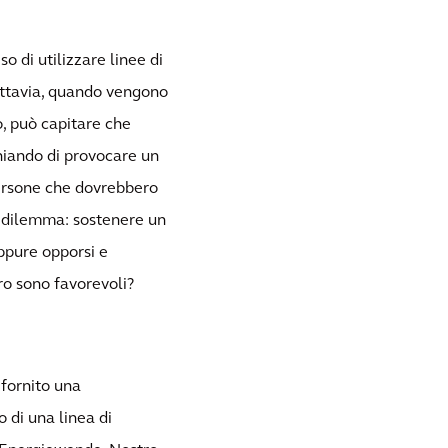
so di utilizzare linee di
uttavia, quando vengono
no, può capitare che
chiando di provocare un
persone che dovrebbero
n dilemma: sostenere un
oppure opporsi e
oro sono favorevoli?
 fornito una
 di una linea di