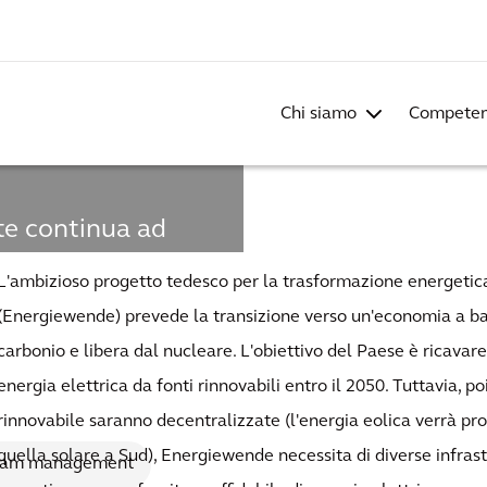
Chi siamo
Compete
te continua ad
L'ambizioso progetto tedesco per la trasformazione energetic
sione in
(Energiewende) prevede la transizione verso un'economia a ba
carbonio e libera dal nucleare. L'obiettivo del Paese è ricavar
 alto
energia elettrica da fonti rinnovabili entro il 2050. Tuttavia, po
rinnovabile saranno decentralizzate (l'energia eolica verrà pr
quella solare a Sud), Energiewende necessita di diverse infras
ram management