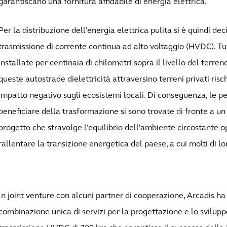
garantiscano una fornitura affidabile di energia elettrica.
Per la distribuzione dell'energia elettrica pulita si è quindi deci
trasmissione di corrente continua ad alto voltaggio (HVDC). T
installate per centinaia di chilometri sopra il livello del terre
queste autostrade dielettricità attraversino terreni privati ris
impatto negativo sugli ecosistemi locali. Di conseguenza, le 
beneficiare della trasformazione si sono trovate di fronte a u
progetto che stravolge l'equilibrio dell'ambiente circostante 
rallentare la transizione energetica del paese, a cui molti di l
In joint venture con alcuni partner di cooperazione, Arcadis ha
combinazione unica di servizi per la progettazione e lo sviluppo