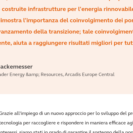
costruite infrastrutture per l'energia rinnovabil
imostra l'importanza del coinvolgimento dei por
'avanzamento della transizione; tale coinvolgimen
te, aiuta a raggiungere risultati migliori per tutt
Hackemesser
ader Energy &amp; Resources, Arcadis Europe Central
Grazie all'impiego di un nuovo approccio per lo sviluppo del pr
tecnologia per raccogliere e rispondere in maniera efficace agli
interessi, siamo stati in grado di garantire il sostegno della po