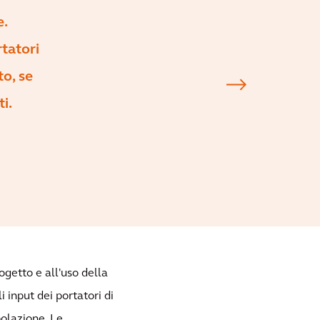
e.
tatori
to, se
i.
ogetto e all'uso della
 input dei portatori di
polazione. Le