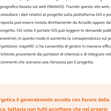
geografico basato sul web (WebGIS). Tramite questo sito web, 
consultare i dati relativi al progetto sulla piattaforma GIS e 
risposta può essere inviata direttamente da Arcadis oppure dal 
progetto. Chi visita il portale GIS può leggere le domande pubbl
anonime); in questo modo si aumenta la consapevolezza sul p
ripetizioni. mapARC ci ha consentito di gestire in maniera eff
richieste provenienti dai portatori di interessi e di integrare ne
commenti che avevano una rilevanza per il progetto.
rgetica è generalmente accolta con favore dalla
a, tuttavia non tutti accettano che nel proprio