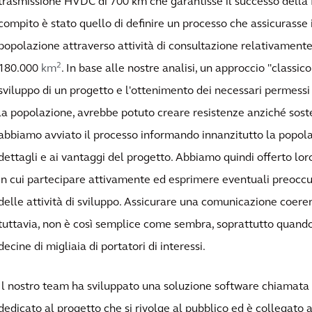
trasmissione HVDC di 700 km che garantisse il successo dell
compito è stato quello di definire un processo che assicurasse 
popolazione attraverso attività di consultazione relativamente 
2
180.000
km
. In base alle nostre analisi, un approccio "classic
sviluppo di un progetto e l'ottenimento dei necessari permessi
la popolazione, avrebbe potuto creare resistenze anziché sost
abbiamo avviato il processo informando innanzitutto la popola
dettagli e ai vantaggi del progetto. Abbiamo quindi offerto lor
in cui partecipare attivamente ed esprimere eventuali preoccup
delle attività di sviluppo. Assicurare una comunicazione coeren
tuttavia, non è così semplice come sembra, soprattutto quando 
decine di migliaia di portatori di interessi.
Il nostro team ha sviluppato una soluzione software chiamat
dedicato al progetto che si rivolge al pubblico ed è collegato 