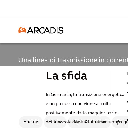
Una linea di trasmissione in corren
alto voltaggio
La sfida
Una linea di trasmis
corrente continua ad
In Germania, la transizione energetica
è un processo che viene accolto
voltaggio
positivamente dalla maggior parte
Energy
Future
Digital solutions
Prog
della popolazione. Allo stesso tempo