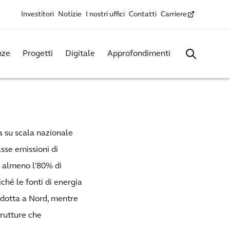
Investitori
Notizie
I nostri uffici
Contatti
Carriere
nze
Progetti
Digitale
Approfondimenti
a su scala nazionale
sse emissioni di
e almeno l'80% di
iché le fonti di energia
odotta a Nord, mentre
trutture che