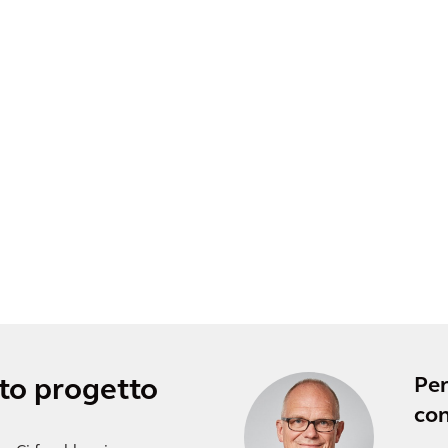
Per
sto progetto
co