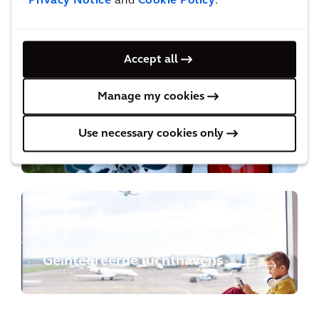
Privacy Notice
and
Cookie Policy
.
gebouwen
Accept all
Manage my cookies
Use necessary cookies only
Nieuwe mobiliteit
Geïntegreerde luchthavens