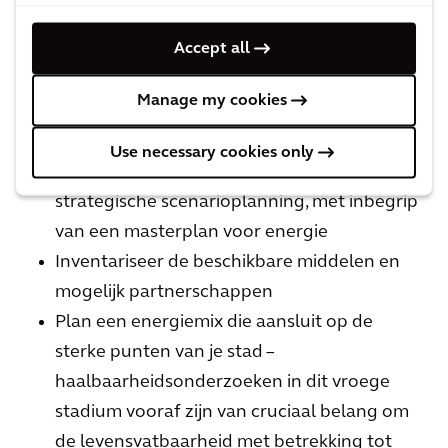
Audit van besluiten voor energiesystemen
Accept all
en infrastructuur om inzicht te krijgen in
hiaten en doelen
Manage my cookies
Beoordeel of de stad de komende 5-10 jaar
voldoet aan zijn toekomstige
Use necessary cookies only
energiebehoeften door middel van
strategische scenarioplanning, met inbegrip
van een masterplan voor energie
Inventariseer de beschikbare middelen en
mogelijk partnerschappen
Plan een energiemix die aansluit op de
sterke punten van je stad –
haalbaarheidsonderzoeken in dit vroege
stadium vooraf zijn van cruciaal belang om
de levensvatbaarheid met betrekking tot