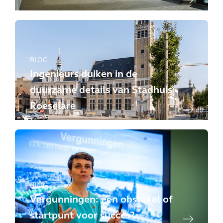
BLOG
Ingenieurs duiken in de
duurzame details van Stadhuis
Roeselare
BLOG
Vergunningen: een obstakel of
startpunt voor succes?