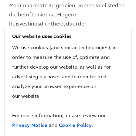
Maar naarmate ze groeien, komen veel steden
die belofte niet na. Hogere
huisvestingsdichtheid, duurder
levensnderhoud, ongelijke toegang tot hulp
Our website uses cookies
en de gevolgen van klimaatverandering stellen
We use cookies (and similar technologies), in
de stedelijke ruimte op de proef. Zijn we
order to measure the use of, optimize and
voorbereid op deze uitdagingen?
further develop our website, as well as for
advertising purposes and to monitor and
Ontdek Urban Resilience
analyze your browser experience on
our website.
For more information, please review our
Belangrijkste stappen om je traject te
Privacy Notice
and
Cookie Policy
.
ondersteunen: