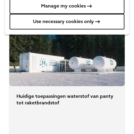
Kom meer te weten over ons laatste onderzoeken,
Manage my cookies
lees nieuws en check de inzichten van onze experts.
Use necessary cookies only
Huidige toepassingen waterstof van panty
tot raketbrandstof