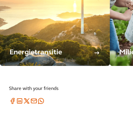
Energietransitie
Mili
Share with your friends