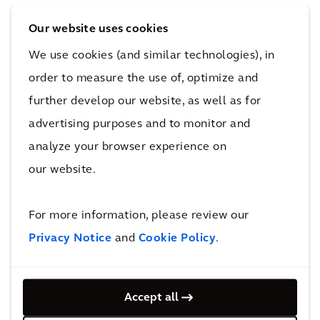
Our website uses cookies
We use cookies (and similar technologies), in
order to measure the use of, optimize and
further develop our website, as well as for
advertising purposes and to monitor and
Hoogspanningskabel met
analyze your browser experience on
gelijkstroom
our website.
For more information, please review our
Meer energie- en resourcesprojecten
Privacy Notice
and
Cookie Policy
.
Inzichten en blogs
Accept all