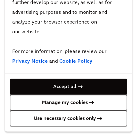
further develop our website, as well as for
duu
advertising purposes and to monitor and
rza
analyze your browser experience on
am
our website.
Een
dist
uni
ribu
For more information, please review our
ek
tiec
Privacy Notice
and
Cookie Policy
.
kan
entr
too
um
r
zor
Accept all
dat
gt
Manage my cookies
de
voo
geb
r
Use necessary cookies only
ruik
ver
ers
gro