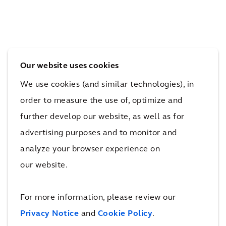
voo
wth
mul
r de
Rev
ere
RAI
iew
n
Our website uses cookies
We use cookies (and similar technologies), in
Meer projecten op het gebied van
energietransitie
order to measure the use of, optimize and
further develop our website, as well as for
advertising purposes and to monitor and
Erkenning
analyze your browser experience on
our website.
We staan op de derde plaats in
de
For more information, please review our
Worlds best consulting firms van
Privacy Notice
and
Cookie Policy
.
Forbes