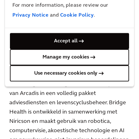
For more information, please review our
Privacy Notice
and
Cookie Policy
.
Bridge Health
Accept all
Bridge Health is onze gedetailleerde
bruginspectiedienst, ontworpen om de
Manage my cookies
veiligheid en levensduur van bruggen te
Use necessary cookies only
verbeteren door geavanceerde digitale
technologieën te integreren met de expertise
van Arcadis in een volledig pakket
adviesdiensten en levenscyclusbeheer. Bridge
Health is ontwikkeld in samenwerking met
Niricson en maakt gebruik van robotica,
computervisie, akoestische technologie en AI