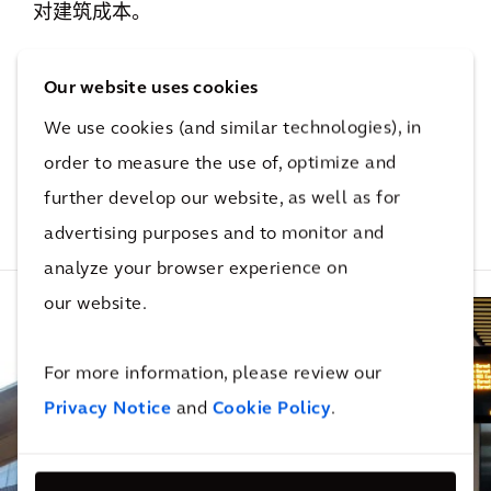
对建筑成本。
Our website uses cookies
还想了解？
We use cookies (and similar technologies), in
您可能也会对这些感兴趣
order to measure the use of, optimize and
further develop our website, as well as for
advertising purposes and to monitor and
类似项目
相关见解
analyze your browser experience on
our website.
For more information, please review our
Privacy Notice
and
Cookie Policy
.