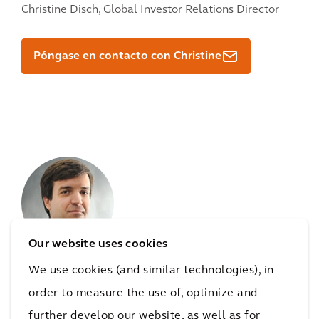
Christine Disch,
Global Investor Relations Director
Póngase en contacto con Christine
Our website uses cookies
We use cookies (and similar technologies), in
Si tiene preguntas relacionadas
order to measure the use of, optimize and
con la
movilidad
, póngase en
further develop our website, as well as for