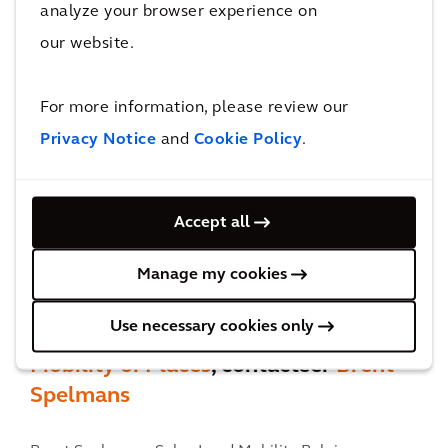
Contacteer Hans
analyze your browser experience on
our website.
For more information, please review our
Privacy Notice
and
Cookie Policy
.
Accept all
Manage my cookies
Use necessary cookies only
Voor vragen over onze
Business Area
Mobility of Places
, contacteer
Brent
Spelmans