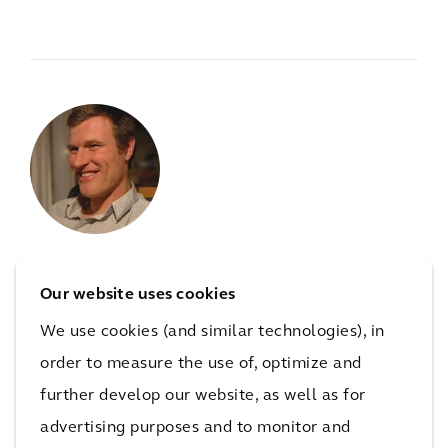
Voor
duurzaamheidsvragen
,
Our website uses cookies
contacteer
Hans Van Gossum
We use cookies (and similar technologies), in
order to measure the use of, optimize and
Hans Van Gossum,
Senior Biodiversity
Consultant
further develop our website, as well as for
advertising purposes and to monitor and