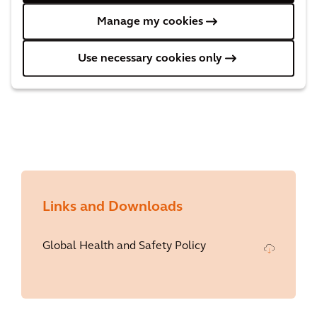
Reconocer los posibles
peligros
Manage my cookies
Analizar los
riesgos
Controlar los
riesgos
Use necessary cookies only
Priorizar la creación de entornos
seguros
Links and Downloads
Global Health and Safety Policy