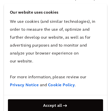
los colaboradores lleven a cabo su trabajo de
Our website uses cookies
manera segura para ellos mismos y también
para los demás. No solo eso, sino que también
We use cookies (and similar technologies), in
les proporciona las herramientas necesarias
order to measure the use of, optimize and
para implementar prácticas de trabajo
further develop our website, as well as for
saludables y seguras, y les anima a utilizar
advertising purposes and to monitor and
estas herramientas fuera del trabajo para
analyze your browser experience on
mantener una vida personal estable.
our website.
El objetivo de la empresa es conseguir un
For more information, please review our
entorno seguro con cero incidentes y, para
Privacy Notice
and
Cookie Policy
.
ello, seguimos una serie de pasos que
consisten en:
Pensar detenidamente en lo que conlleva la
Accept all
tarea