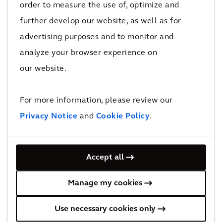
order to measure the use of, optimize and
Le bâtiment est également conçu pour l’avenir
further develop our website, as well as for
: il tient compte d’une possible extension vers
advertising purposes and to monitor and
IMEC 7, permettant au campus de poursuivre
analyze your browser experience on
son développement comme centre
our website.
d’innovation.
For more information, please review our
Avec IMEC 6, IMEC renforce la position de la
Privacy Notice
and
Cookie Policy
.
Flandre comme pôle international
d’innovation technologique, de durabilité et de
partage des connaissances.
Accept all
Le rôle d’Arcadis dans ce projet
Manage my cookies
Use necessary cookies only