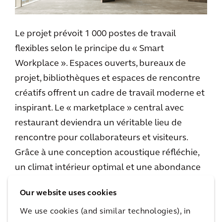
Le projet prévoit 1 000 postes de travail
flexibles selon le principe du « Smart
Workplace ». Espaces ouverts, bureaux de
projet, bibliothèques et espaces de rencontre
créatifs offrent un cadre de travail moderne et
inspirant. Le « marketplace » central avec
restaurant deviendra un véritable lieu de
rencontre pour collaborateurs et visiteurs.
Grâce à une conception acoustique réfléchie,
un climat intérieur optimal et une abondance
de lumière naturelle, IMEC 6 offre les
Our website uses cookies
meilleures conditions de travail à ses
We use cookies (and similar technologies), in
collaborateurs.