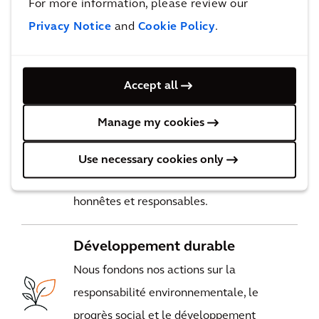
For more information, please review our
capacité d'innovation afin de créer
Privacy Notice
and
Cookie Policy
.
ensemble de la valeur.
Accept all
L'intégrité
Nous travaillons toujours selon les normes
Manage my cookies
professionnelles et éthiques les plus
élevées, et nous instaurons des relations de
Use necessary cookies only
confiance en étant ouverts d'esprit,
honnêtes et responsables.
Développement durable
Nous fondons nos actions sur la
responsabilité environnementale, le
progrès social et le développement