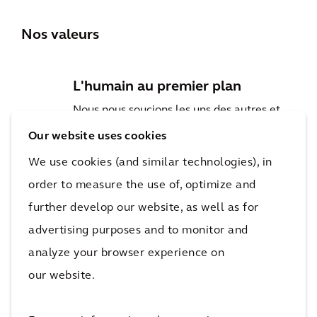
Nos valeurs
L'humain au premier plan
Nous nous soucions les uns des autres et
créons un environnement de travail sûr et
Our website uses cookies
respectueux de tous, dans lequel nos
We use cookies (and similar technologies), in
collaborateurs peuvent grandir ensemble,
order to measure the use of, optimize and
donner le meilleur d'eux-mêmes et réussir.
further develop our website, as well as for
advertising purposes and to monitor and
La réussite du client
analyze your browser experience on
Nous sommes animés par la réussite de nos
our website.
clients et nous leur apportons nos
connaissances, notre agilité et notre